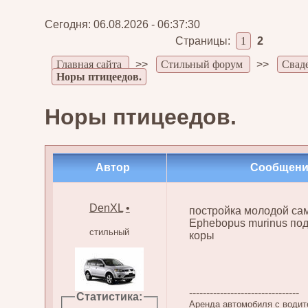
Сегодня: 06.08.2026 - 06:37:30
Страницы:
1
2
Главная сайта
>>
Стильный форум
>>
Свад
Норы птицеедов.
Норы птицеедов.
Автор
Сообщени
DenXL
•
постройка молодой са
Ephebopus murinus под
стильный
коры
--------------------------------
Статистика:
Аренда автомобиля с води