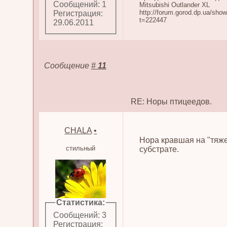
Сообщений: 1
Mitsubishi Outlander XL
http://forum.gorod.dp.ua/sho
Регистрация:
t=222447
29.06.2011
Сообщение
#
11
RE: Норы птицеедов.
CHALA
•
Нора кравшая на "тяж
стильный
субстрате.
Статистика:
Сообщений: 3
Регистрация: