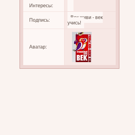
Интересы:
Век живи - век
Подпись:
учись!
Аватар: