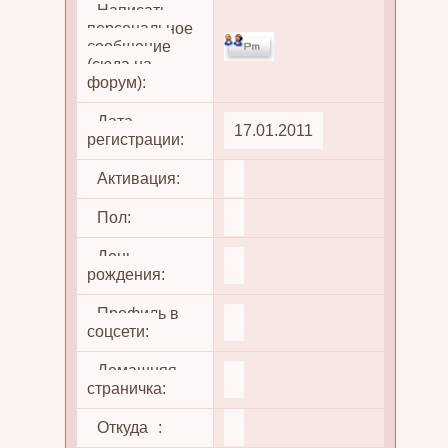
Написать
персональное
сообщение
(сюда на
форум):
Дата
17.01.2011
регистрации:
Активация:
Пол:
День
рождения:
Профиль в
соцсети:
Домашняя
страничка:
Откуда
: