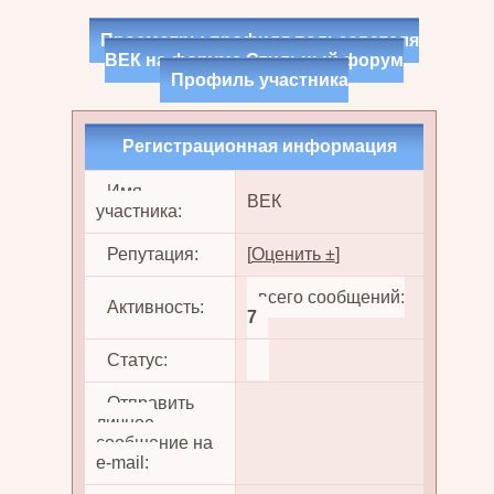
Просмотры профиля пользователя
ВЕК на форуме Стильный форум
Профиль участника
Регистрационная информация
Имя
ВЕК
участника:
Репутация:
[
Оценить ±
]
всего сообщений:
Активность:
7
Статус:
Отправить
личное
сообщение на
e-mail: