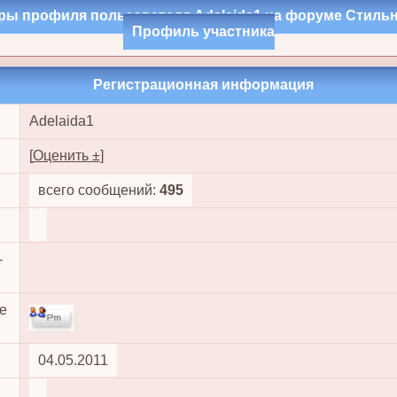
ры профиля пользователя Adelaida1 на форуме Стил
Профиль участника
Регистрационная информация
Adelaida1
[
Оценить ±
]
всего сообщений:
495
-
е
04.05.2011