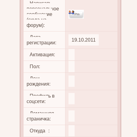
Написать
персональное
сообщение
(сюда на
форум):
Дата
19.10.2011
регистрации:
Активация:
Пол:
День
рождения:
Профиль в
соцсети:
Домашняя
страничка:
Откуда
: