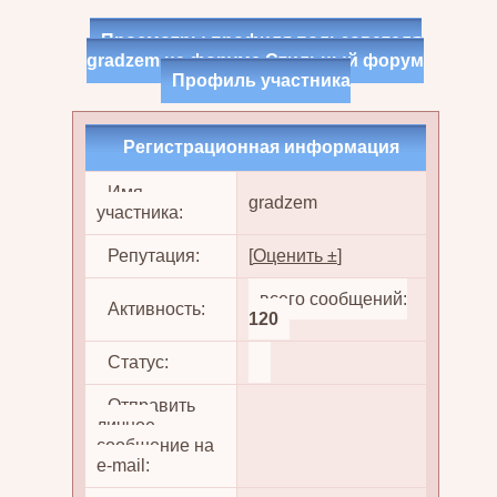
Просмотры профиля пользователя
gradzem на форуме Стильный форум
Профиль участника
Регистрационная информация
Имя
gradzem
участника:
Репутация:
[
Оценить ±
]
всего сообщений:
Активность:
120
Статус:
Отправить
личное
сообщение на
e-mail: