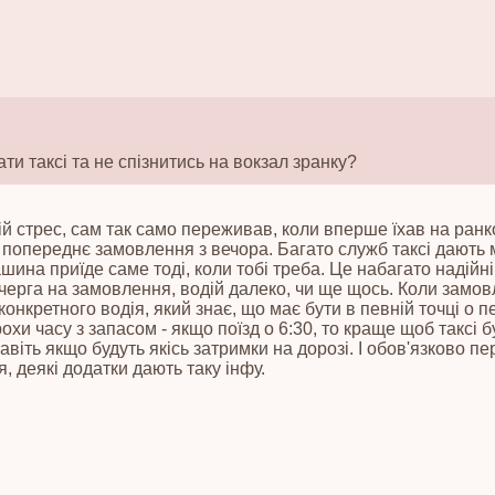
ти таксі та не спізнитись на вокзал зранку?
ій стрес, сам так само переживав, коли вперше їхав на ран
 попереднє замовлення з вечора. Багато служб таксі дають 
ашина приїде саме тоді, коли тобі треба. Це набагато надійні
черга на замовлення, водій далеко, чи ще щось. Коли замов
конкретного водія, який знає, що має бути в певній точці о 
охи часу з запасом - якщо поїзд о 6:30, то краще щоб таксі бу
віть якщо будуть якісь затримки на дорозі. І обов'язково пе
, деякі додатки дають таку інфу.