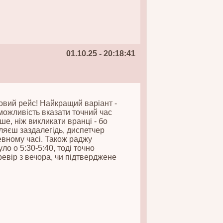
01.10.25 - 20:18:41
ковий рейс! Найкращий варіант -
можливість вказати точний час
ше, ніж викликати вранці - бо
ляєш заздалегідь, диспетчер
певному часі. Також раджу
ло о 5:30-5:40, тоді точно
ревір з вечора, чи підтверджене