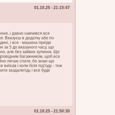
01.10.25 - 21:15:47
ння, і давно навчився все
. Вказуєш в додатку або по
дині, і все - машина приїде
н за 5 до вказаного часу, що
тно, але без зайвих зупинок. Ще
ідповідним багажником, щоб все
ійно лягаю спати, бо знаю що
виїхав і коли біля під'їзду - теж
ити заздалегідь і все буде
01.10.25 - 21:50:30