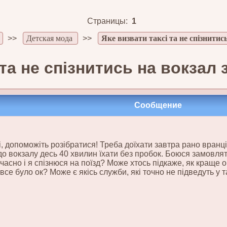
Страницы:
1
>>
Детская мода
>>
Яке визвати таксі та не спізнитис
 та не спізнитись на вокзал 
Сообщение
, допоможіть розібратися! Треба доїхати завтра рано вранці 
до вокзалу десь 40 хвилин їхати без пробок. Боюся замовлят
часно і я спізнюся на поїзд? Може хтось підкаже, як краще о
се було ок? Може є якісь служби, які точно не підведуть у та