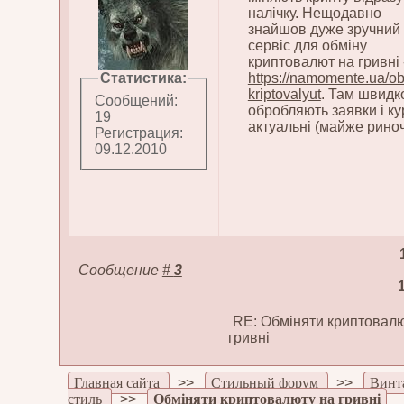
налічку. Нещодавно
знайшов дуже зручний
сервіс для обміну
криптовалют на гривні 
Статистика:
https://namomente.ua/o
kriptovalyut
. Там швидк
Сообщений:
обробляють заявки і ку
19
актуальні (майже риноч
Регистрация:
09.12.2010
Сообщение
#
3
RE: Обміняти криптовалю
гривні
Главная сайта
>>
Стильный форум
>>
Винт
стиль
>>
Обміняти криптовалюту на гривні