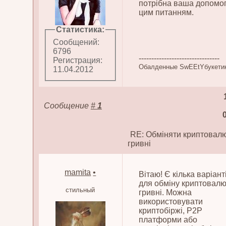
потрібна ваша допомог
цим питанням.
Статистика:
Сообщений:
6796
--------------------------------
Регистрация:
Обалденные SwEEtYбукети
11.04.2012
Сообщение
#
1
RE: Обміняти криптовалю
гривні
mamita
•
Вітаю! Є кілька варіант
для обміну криптовалю
стильный
гривні. Можна
використовувати
криптобіржі, P2P
платформи або