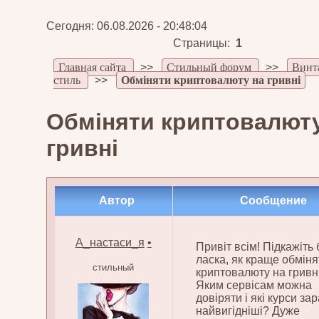
Сегодня: 06.08.2026 - 20:48:04
Страницы:
1
Главная сайта
>>
Стильный форум
>>
Винт
стиль
>>
Обміняти криптовалюту на гривні
Обміняти криптовалюту
гривні
Автор
Сообщение
А_настаси_я
•
Привіт всім! Підкажіть 
ласка, як краще обміня
стильный
криптовалюту на гривн
Яким сервісам можна
довіряти і які курси зар
найвигідніші? Дуже