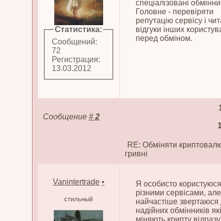
спеціалізовані обмінни
Головне - перевіряти
репутацію сервісу і чи
Статистика:
відгуки інших користув
перед обміном.
Сообщений:
72
Регистрация:
13.03.2012
Сообщение
#
2
RE: Обміняти криптовалю
гривні
Vanintertrade
•
Я особисто користуюс
різними сервісами, але
стильный
найчастіше звертаюся
надійних обмінників як
міняють крипту відразу