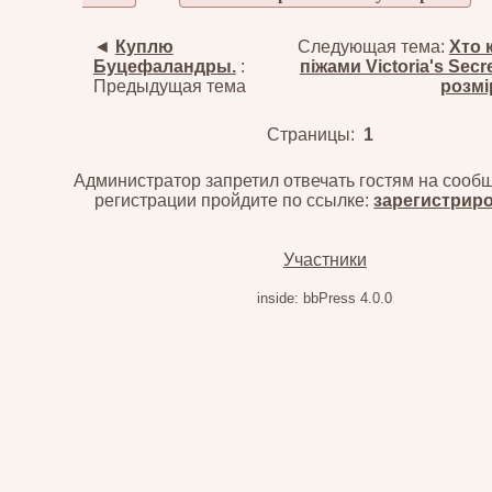
◄
Куплю
Следующая тема:
Хто 
Буцефаландры.
:
піжами Victoria's Secre
Предыдущая тема
розм
Страницы:
1
Администратор запретил отвечать гостям на сооб
регистрации пройдите по ссылке:
зарегистрир
Участники
inside: bbPress 4.0.0