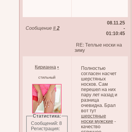
08.11.25
Сообщение
#
2
-
01:10:45
RE: Теплые носки на
зиму
Кирианна
•
Полностью
согласен насчет
стильный
шерстяных
носков. Сам
перешел на них
пару лет назад и
разница
очевидна. Брал
вот тут
Статистика:
шерстяные
носки мужские
-
Сообщений: 8
качество
Регистрация:
отличное,