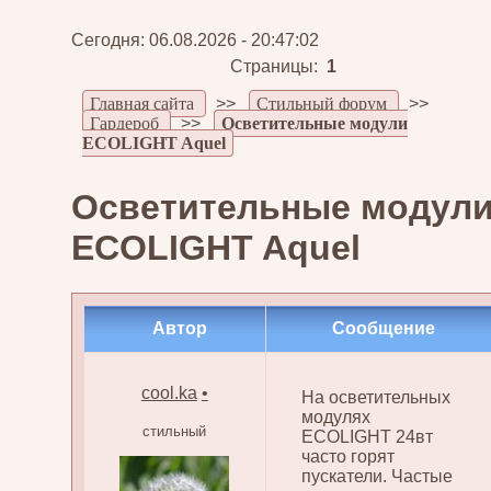
Сегодня: 06.08.2026 - 20:47:02
Страницы:
1
Главная сайта
>>
Стильный форум
>>
Гардероб
>>
Осветительные модули
ECOLIGHT Aquel
Осветительные модул
ECOLIGHT Aquel
Автор
Сообщение
cool.ka
•
На осветительных
модулях
стильный
ECOLIGHT 24вт
часто горят
пускатели. Частые