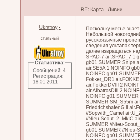
RE: Карта - Ливии
Ukrstroy
•
Поскольку месье знает
Небольшой новогодни
стильный
русскоязычные пропети
сведения ультапак терп
далее извращаться над
SPAD-7 air.SPAD_7 1 
gb01 SUMMER Snipe a
Статистика:
air.SE5A 1 NOINFO gb
Сообщений: 4
NOINFO gb01 SUMMER 
Регистрация:
Fokker_DR1 air.FOKKE
18.01.2011
air.FokkerDVIII 2 NOIN
air.AlbatrosDIII 2 NOIN
NOINFO g01 SUMMER Ro
SUMMER SM_S55m air
FriedrichshafenGIII air
//Sopwith_Camel air
//Nieu-Scout_2_MkIC 
SUMMER //Nieu-Scout
gb01 SUMMER //Nieu-S
NOINFO gb01 SUMMER /