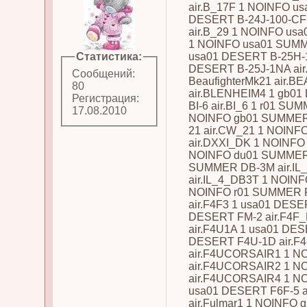
air.B_17F 1 NOINFO us
DESERT B-24J-100-CF 
air.B_29 1 NOINFO us
1 NOINFO usa01 SUMM
Статистика:
usa01 DESERT B-25H-1
DESERT B-25J-1NA ai
Сообщений:
BeaufighterMk21 air.
80
air.BLENHEIM4 1 gb01 
Регистрация:
BI-6 air.BI_6 1 r01 SU
17.08.2010
NOINFO gb01 SUMMER 
21 air.CW_21 1 NOIN
air.DXXI_DK 1 NOINFO
NOINFO du01 SUMMER 
SUMMER DB-3M air.IL
air.IL_4_DB3T 1 NOIN
NOINFO r01 SUMMER F2
air.F4F3 1 usa01 DESE
DESERT FM-2 air.F4F
air.F4U1A 1 usa01 DES
DESERT F4U-1D air.F4
air.F4UCORSAIR1 1 NO
air.F4UCORSAIR2 1 N
air.F4UCORSAIR4 1 NO
usa01 DESERT F6F-5 a
air.Fulmar1 1 NOINFO 