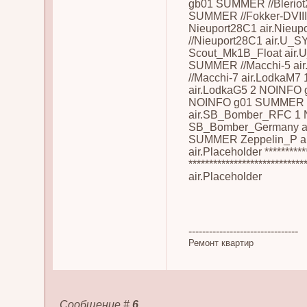
gb01 SUMMER //Bleriot
SUMMER //Fokker-DVII
Nieuport28C1 air.Nie
//Nieuport28C1 air.U
Scout_Mk1B_Float air
SUMMER //Macchi-5 a
//Macchi-7 air.Lodka
air.LodkaG5 2 NOINFO
NOINFO g01 SUMMER
air.SB_Bomber_RFC 1
SB_Bomber_Germany a
SUMMER Zeppelin_P ai
air.Placeholder *********
***************************
air.Placeholder
--------------------------------
Ремонт квартир
Сообщение
#
6