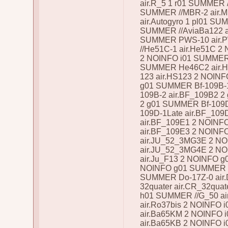
air.R_5 1 r01 SUMMER 
SUMMER //MBR-2 air.M
air.Autogyro 1 pl01 S
SUMMER //AviaBa122 a
SUMMER PWS-10 air.
//He51C-1 air.He51C 2
2 NOINFO i01 SUMMER 
SUMMER He46C2 air.H
123 air.HS123 2 NOINF
g01 SUMMER Bf-109B-1
109B-2 air.BF_109B2 
2 g01 SUMMER Bf-109D
109D-1Late air.BF_10
air.BF_109E1 2 NOINF
air.BF_109E3 2 NOINF
air.JU_52_3MG3E 2 NO
air.JU_52_3MG4E 2 NO
air.Ju_F13 2 NOINFO g
NOINFO g01 SUMMER //
SUMMER Do-17Z-0 air
32quater air.CR_32qua
h01 SUMMER //G_50 ai
air.Ro37bis 2 NOINFO
air.Ba65KM 2 NOINFO 
air.Ba65KB 2 NOINFO