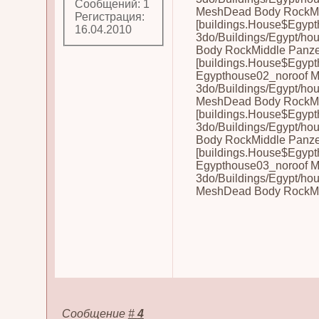
Сообщений: 1
MeshDead Body RockMi
Регистрация:
[buildings.House$Egypt
16.04.2010
3do/Buildings/Egypt/ho
Body RockMiddle Panze
[buildings.House$Egypt
Egypthouse02_noroof M
3do/Buildings/Egypt/ho
MeshDead Body RockMi
[buildings.House$Egypt
3do/Buildings/Egypt/ho
Body RockMiddle Panze
[buildings.House$Egypt
Egypthouse03_noroof M
3do/Buildings/Egypt/ho
MeshDead Body RockMi
Сообщение
#
4