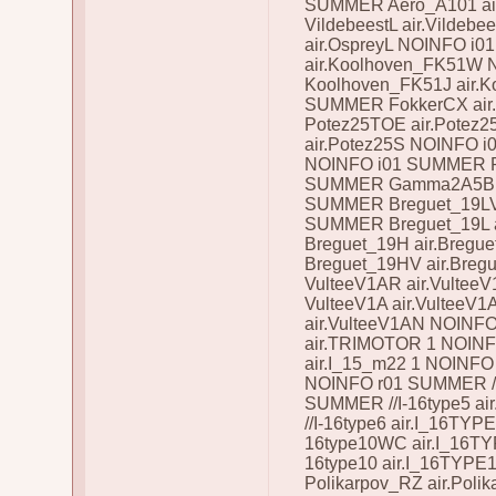
SUMMER Aero_A101 ai
VildebeestL air.Vilde
air.OspreyL NOINFO 
air.Koolhoven_FK51W
Koolhoven_FK51J air.
SUMMER FokkerCX air
Potez25TOE air.Pote
air.Potez25S NOINFO i
NOINFO i01 SUMMER Po
SUMMER Gamma2A5B a
SUMMER Breguet_19LV 
SUMMER Breguet_19L 
Breguet_19H air.Breg
Breguet_19HV air.Bre
VulteeV1AR air.Vult
VulteeV1A air.Vultee
air.VulteeV1AN NOINFO
air.TRIMOTOR 1 NOIN
air.I_15_m22 1 NOINFO
NOINFO r01 SUMMER //I
SUMMER //I-16type5 a
//I-16type6 air.I_16TY
16type10WC air.I_16T
16type10 air.I_16TYP
Polikarpov_RZ air.Pol