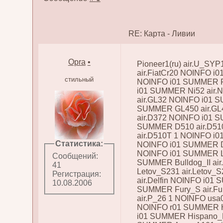
RE: Карта - Ливии
Opra
•
Pioneer1(ru) air.U_SY
air.FiatCr20 NOINFO i0
стильный
NOINFO i01 SUMMER Fi
i01 SUMMER Ni52 air.
air.GL32 NOINFO i01 
SUMMER GL450 air.GL
air.D372 NOINFO i01 
SUMMER D510 air.D51
air.D510T 1 NOINFO i
Статистика:
NOINFO i01 SUMMER D
NOINFO i01 SUMMER Loi
Сообщений:
SUMMER Bulldog_II ai
41
Letov_S231 air.Letov_
Регистрация:
air.Delfin NOINFO i01
10.08.2006
SUMMER Fury_S air.F
air.P_26 1 NOINFO us
NOINFO r01 SUMMER H
i01 SUMMER Hispano_E