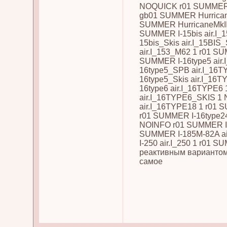
NOQUICK r01 SUMMER Hu
gb01 SUMMER HurricaneM
SUMMER HurricaneMkIIb
SUMMER I-15bis air.I_
15bis_Skis air.I_15BI
air.I_153_M62 1 r01 S
SUMMER I-16type5 air
16type5_SPB air.I_16
16type5_Skis air.I_16
16type6 air.I_16TYPE6
air.I_16TYPE6_SKIS 1 
air.I_16TYPE18 1 r01 
r01 SUMMER I-16type
NOINFO r01 SUMMER I-
SUMMER I-185M-82A a
I-250 air.I_250 1 r01 S
реактивным вариантом 
самое