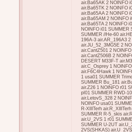
air.Ba65AK 2 NOINFO 
air.Ba65TK 2 NOINFO
air.Ba65AA 2 NOINFO
air.Ba65AM 2 NOINFO 
air.Ba65TA 2 NOINFO i
NOINFO i01 SUMMER S
SUMMER //He-60 air.H
196A-3 air.AR_196A3 
air.JU_52_3MG5E 2 N
air.CantZ501 2 NOINF
air.CantZ506B 2 NOINF
DESERT M33F-T air.M3
air.C_Osprey 1 NOIN
air.F6C4Hawk 1 NOINF
1 usa01 SUMMER Trimo
SUMMER Bu_181 air.B
air.Z26 1 NOINFO r0
pl01 SUMMER RWD-10 
air.LetovS_328 2 NOIN
NOINFO usa01 SUMMER 
R-XIIITerh air.R_XIIITe
SUMMER R-5_skis air
air.U_2VS 1 r01 SUMM
SUMMER U-2UT air.U_
2VS(SHKAS) air.U_2V