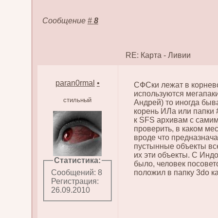
Сообщение
#
8
RE: Карта - Ливии
paran0rmal
•
СФСки лежат в корнево
используются мегапаки,
стильный
Андрей) то иногда быв
корень ИЛа или папки 
к SFS архивам с самим
проверить, в каком ме
вроде что предназнача
пустынные объекты все
их эти объекты. С Инд
Статистика:
было, человек посовето
положил в папку 3do ка
Сообщений: 8
Регистрация:
26.09.2010