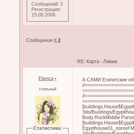
Сообщений: 3
Регистрация:
15.08.2008
Сообщение
#
3
RE: Карта - Ливии
Elenca
•
А САМИ Египетские объ
//=================
стильный
======================
//=================
===================
[buildings.House$Egypt
3do/Buildings/Egypt/ho
Body RockMiddle Panze
[buildings.House$Egypt
Статистика:
Egypthouse01_noroof M
3do/Buildings/Egypt/ho