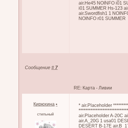
air.He45 NOINFO i01 
i01 SUMMER Hs-123 ai
air.Swordfish1 1 NOI
NOINFO r01 SUMMER
Сообщение
#
7
RE: Карта - Ливии
Кирюхина
•
* air.Placeholder ********
***************************
стильный
air.Placeholder A-20C
air.A_20G 1 usa01 DE
DESERT B-17E air.B_