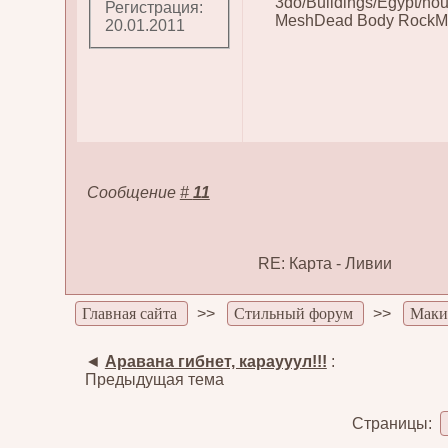
3do/Buildings/Egypt/ho
Регистрация:
MeshDead Body RockMi
20.01.2011
Сообщение
#
11
RE: Карта - Ливии
Главная сайта
>>
Стильный форум
>>
Маки
◄
Аравана гибнет, караууул!!!
:
Предыдущая тема
Страницы: