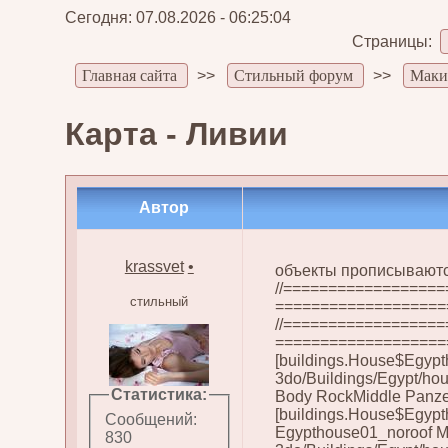
Сегодня: 07.08.2026 - 06:25:04
Страницы:
Главная сайта
>>
Стильный форум
>>
Маки
Карта - Ливии
Автор
krassvet
•
объекты прописываются
//=================
стильный
======================
//=================
===================
[buildings.House$Egypt
3do/Buildings/Egypt/ho
Статистика:
Body RockMiddle Panze
[buildings.House$Egypt
Сообщений:
Egypthouse01_noroof M
830