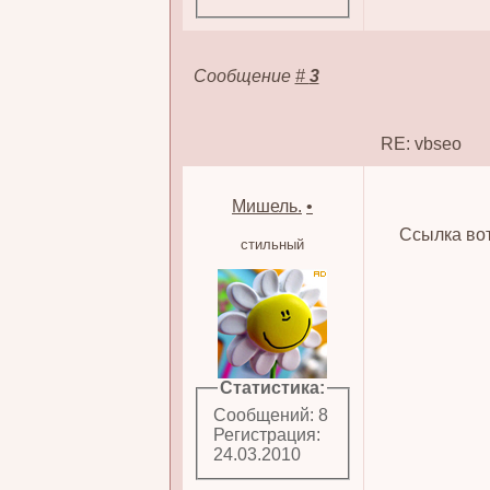
Сообщение
#
3
RE: vbseo
Мишель.
•
Ccылка вот
стильный
Статистика:
Сообщений: 8
Регистрация:
24.03.2010