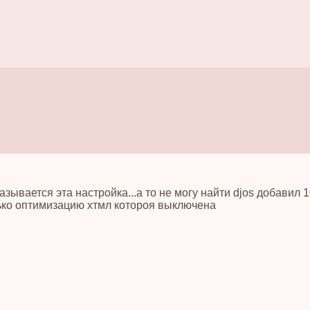
называется эта настройка...а то не могу найти djos добавил 
ько оптимизацию хтмл котороя выключена