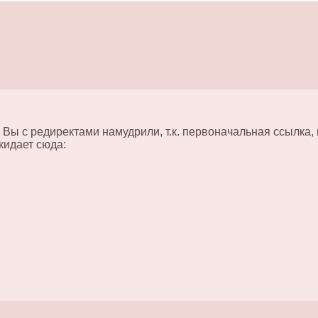
то Вы с редиректами намудрили, т.к. первоначальная ссылка,
кидает сюда: