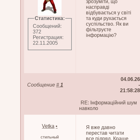
зрозуміти, що
насправді
відбувається у світі
Статистика:
та куди рухається
суспільство. Як ви
Сообщений:
фільтруєте
372
інформацію?
Регистрация:
22.11.2005
04.06.26
Сообщение
#
1
-
21:58:28
RE: Інформаційний шум
навколо
Vetka
•
Я вже давно
перестав читати
стильный
все підряд. Краще