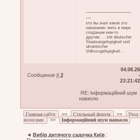
-----------------------------
---
кто бы знал какое это
наказание- жить в мире
созданым кем-то
другим......mit deutscher
Staatsangehцrigkeit und
ukrainischer
Volkszugehцrigkeit...
04.06.26
Сообщение
#
3
-
23:21:42
RE: Інформаційний шум
навколо
Главная сайта
>>
Стильный форум
>>
Уход 
волосами
>>
Інформаційний шум навколо
◄
Вибір дитячого садочка Київ
: