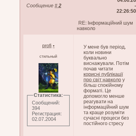
04.06.26
Сообщение
#
2
-
22:26:50
RE: Інформаційний шум
навколо
profi
•
У мене був період,
коли новини
стильный
буквально
виснажували. Потім
почав читати
корисні публікації
про світ навколо
у
більш спокійному
форматі. Це
Статистика:
допомогло менше
реагувати на
Сообщений:
інформаційний шум
394
та краще розуміти
Регистрация:
сучасні процеси без
02.07.2004
постійного стресу