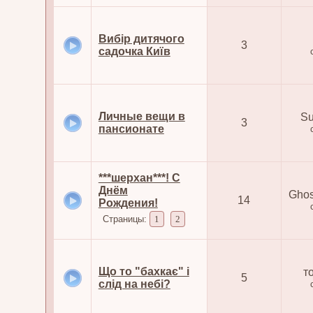
Вибір дитячого
3
садочка Київ
Личные вещи в
Su
3
пансионате
***шерхан***! С
Днём
Ghos
14
Рождения!
Страницы:
1
2
Що то "бахкає" і
т
5
слід на небі?