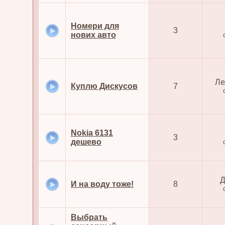
Номери для
3
нових авто
Ле
Куплю Дискусов
7
Nokia 6131
3
дешево
Д
И на воду тоже!
8
Выбрать