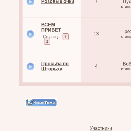
Розовые очки
7
Пух
стил
ВСЕМ
ПРИВЕТ
ре
13
стил
Страницы:
1
2
Просьба по
Воб
4
Шторьху
стил
Участники