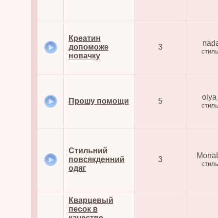
Креатин
nad
допоможе
3
стил
новачку
olya
Прошу помощи
5
стил
Стильний
MonaL
повсякденний
3
стил
одяг
Кварцевый
песок в
качестве