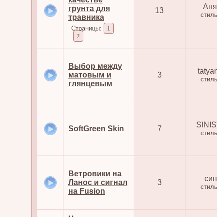
Аня
грунта для
13
стил
травника
Страницы:
1
2
Выбор между
tatya
матовым и
3
стил
глянцевым
SINI
SoftGreen Skin
7
стил
Ветровики на
син
Ланос и сигнал
3
стил
на Fusion