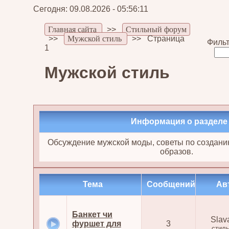
Сегодня: 09.08.2026 - 05:56:11
Главная сайта
>>
Стильный форум
>>
Мужской стиль
>>
Страница
Фильт
1
Мужской стиль
Информация о разделе
Обсуждение мужской моды, советы по создани
образов.
Тема
Cообщений
Ав
Банкет чи
Slav
фуршет для
3
стил