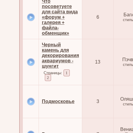
Что
посоветуете
для сайта вида
Баг
«форум +
6
стил
галерея +
файла-
обменщик»
Черный
камень для
декорирования
Пэчв
аквариумов -
13
стил
шунгит
Страницы:
1
2
Оляш
Подмосковье
3
стил
Вени