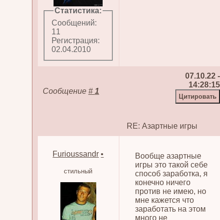
Статистика:
Сообщений:
11
Регистрация:
02.04.2010
07.10.22 -
14:28:15
Сообщение
#
1
RE: Азартные игры
Furioussandr
•
Вообще азартные
игры это такой себе
стильный
способ заработка, я
конечно ничего
против не имею, но
мне кажется что
заработать на этом
много не