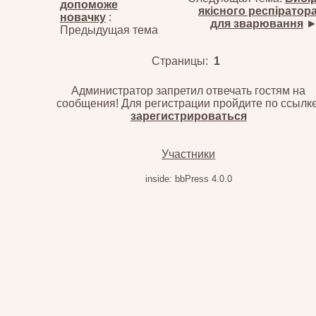
допоможе
якісного респіратор
новачку
:
для зварювання
Предыдущая тема
Страницы:
1
Администратор запретил отвечать гостям на
сообщения! Для регистрации пройдите по ссылке
зарегистрироваться
Участники
inside: bbPress 4.0.0