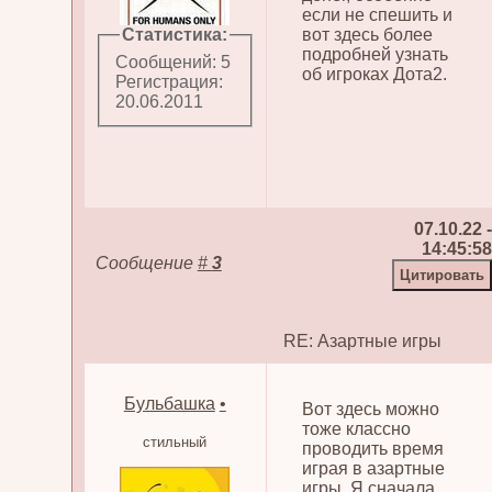
если не спешить и
Статистика:
вот здесь более
подробней узнать
Сообщений: 5
об игроках Дота2.
Регистрация:
20.06.2011
07.10.22 -
14:45:58
Сообщение
#
3
RE: Азартные игры
Бульбашка
•
Вот здесь можно
тоже классно
стильный
проводить время
играя в азартные
игры. Я сначала