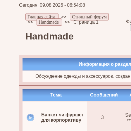
Сегодня: 09.08.2026 - 06:54:08
Главная сайта
>>
Стильный форум
Фи
>>
Handmade
>>
Страница 1
Handmade
Информация о разде
Обсуждение одежды и аксессуаров, создан
Тема
Cообщений
Банкет чи фуршет
Se
3
для корпоративу
с