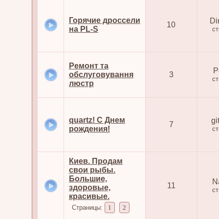
Горячие дроссели
D
10
на PL-S
с
Ремонт та
P
обслуговування
3
с
люстр
quartz! С Днем
gi
7
рождения!
с
Киев. Продам
свои рыбы.
Большие,
N
11
здоровые,
с
красивые.
Страницы:
1
2