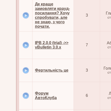
Де краще
замовляти крауд-
посилання? Хочу
Гл
3
спробувати, але
с
не знаю, з чого
почати.
IPB 2.0.0 (trial) ->>
А
7
vBulletin 3.0.x
с
Гол
Фертильність це
3
с
Форум
6
АвтоКлуба
с