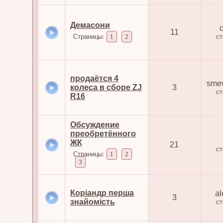
Демасони
11
Страницы:
1
2
с
продаётся 4
sme
колеса в сборе ZJ
3
с
R16
Обсуждение
преобретённого
ЖК
21
с
Страницы:
1
2
3
Коріандр перша
al
3
знайомість
с