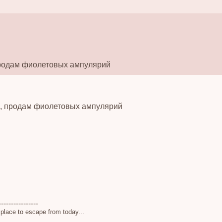
родам фиолетовых ампулярий
в, продам фиолетовых ампулярий
----------------
a place to escape from today...