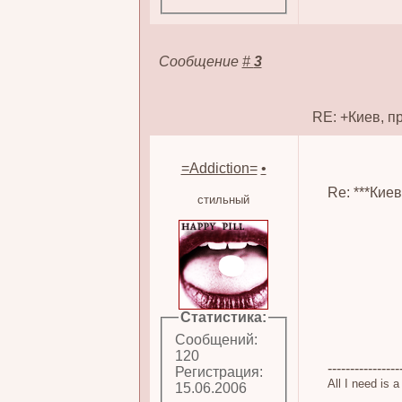
Сообщение
#
3
RE: +Киев, п
=Addiction=
•
Re: ***Кие
стильный
Статистика:
Сообщений:
120
----------------
Регистрация:
All I need is 
15.06.2006