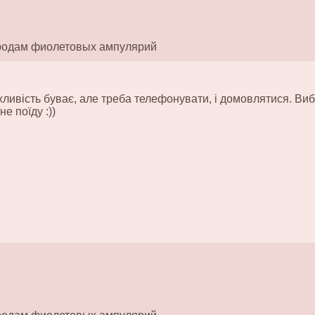
родам фиолетовых ампулярий
жливість буває, але треба телефонувати, і домовлятися. Виб
не поїду :))