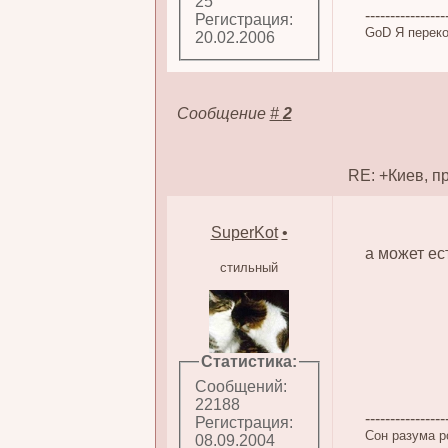
25
----------------
Регистрация:
GoD Я переко
20.02.2006
Сообщение
#
2
RE: +Киев, п
SuperKot
•
а может ес
стильный
Статистика:
Сообщений:
22188
----------------
Регистрация:
Сон разума р
08.09.2004