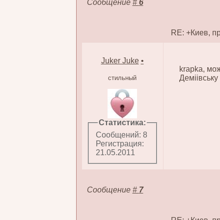
Сообщение
#
6
RE: +Киев, п
Juker Juke
•
krapka, мо
Деміівську 
стильный
Статистика:
Сообщений: 8
Регистрация:
21.05.2011
Сообщение
#
7