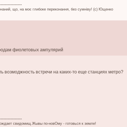
----------------
наний, що, на моє глибоке переконання, без сумніву! (c) Ющенко
родам фиолетовых ампулярий
ть возмоджность встречи на каких-то еще станциях метро?
----------------
ождает свидомищ.Жывы по-новОму - готовься к земле!