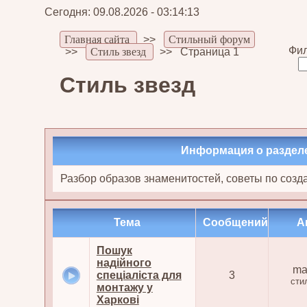
Сегодня: 09.08.2026 - 03:14:13
Главная сайта
>>
Стильный форум
Фил
>>
Стиль звезд
>>
Страница 1
Стиль звезд
Информация о раздел
Разбор образов знаменитостей, советы по созд
Тема
Cообщений
А
Пошук
надійного
ma
спеціаліста для
3
сти
монтажу у
Харкові