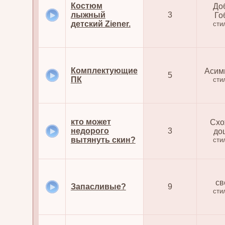
Костюм
До
лыжный
3
Го
детский Ziener.
сти
Комплектующие
Асим
5
ПК
сти
кто может
Схо
недорого
3
дощ
вытянуть скин?
сти
св
Запасливые?
9
сти