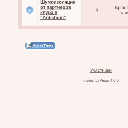
Шумоизоляция
от партнеров
Брюне
5
клуба в
сти
"Antishum"
Участники
inside: bbPress 4.0.0