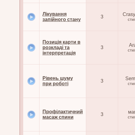
Лікування
Cras
3
запійного стану
сти
Позиція карти в
Ar
розкладі та
3
сти
інтерпретація
Рівень шуму
Se
3
при роботі
сти
Профілактичний
ма
3
масаж спини
сти