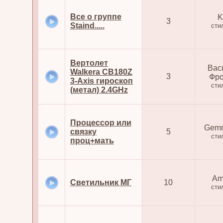
Все о группе
K
3
Staind.....
сти
Вертолет
Вас
Walkera CB180Z
3
Фр
3-Axis гироскоп
сти
(метал) 2.4GHz
Процессор или
Gem
связку
5
сти
проц+мать
Am
Светильник МГ
10
сти